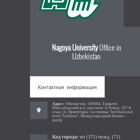
Nagoya University
Office in
Uzbekistan
Контактная информация
Aдрес:
Узбекистан, 100084, Ташкент,
Юнусабадский р-н, проспект А.Темур, 107 Б
этаж 14. Ориентиры: гостиница "International
hotel Tashkent", Международный Бизнес-
центр
Код города:
вн (371) межд. (71)