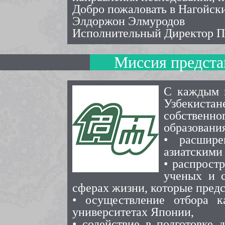
Добро пожаловать в Нагойск
Элдоржон Элмуродов
Исполнительный Директор Пр
Миссия предста
С каждым г
Узбекистан
собственно
образования
• расшире
азиатскими
• распрост
ученых и с
сферах жизни, которые пред
• осуществление отбора 
университетах Японии,
• содействие в подготовке