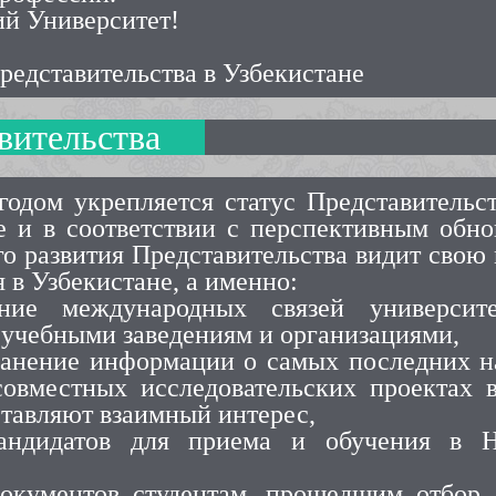
ий Университет!
едставительства в Узбекистане
вительства
одом укрепляется статус Представительст
е и в соответствии с перспективным обно
го развития Представительства видит свою
 в Узбекистане, а именно:
ние международных связей университ
 учебными заведениям и организациями,
ранение информации о самых последних 
овместных исследовательских проектах 
ставляют взаимный интерес,
кандидатов для приема и обучения в 
 документов студентам, прошедшим отбор 