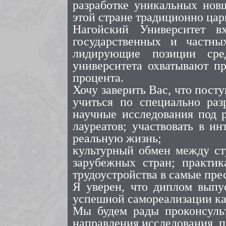
разработке уникальных нов
этой стране традиционно цар
Нагойский Университет в
государственных и частны
лидирующие позиции сре
университета охватывают пр
процента.
Хочу заверить Вас, что пост
учиться по специально раз
научные исследования под 
лауреатов; участвовать в 
реальную жизнь;
культурный обмен между ст
зарубежных стран; практик
трудоустройства в самые пр
Я уверен, что диплом выпу
успешной самореализации как 
Мы будем рады проконсульт
направления исследования, 