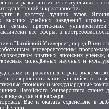
шеств и развитию интеллектуальных спос
ит культ знаний и креативности.
ходит в десятку лучших вузов Япони
х высших учебных заведений страны. 
ди самых престижных университетов
актически все сферы, а востребованность
упив в Нагойский Университ, перед Вами о
работанным университетским программам
руководством опытных японских учёных, 
интересных молодёжных научных и культур
удентами из различных стран, знакомство
а и совершенствования английского и я
естижные японские и международные компа
скника Нагойского Университета станет 
в науке, так и в карьере.
ировать Вас и оказать содействие в выб
профессии.