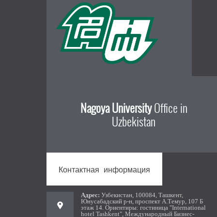
Nagoya University
Office in
Uzbekistan
Контактная информация
Aдрес:
Узбекистан, 100084, Ташкент,
Юнусабадский р-н, проспект А.Темур, 107 Б
этаж 14. Ориентиры: гостиница "International
hotel Tashkent", Международный Бизнес-